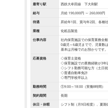
最寄り駅
西鉄大牟田線 下大利駅
給与
月給 190,000円 ～ 260,000円
待遇
昇給年1回、賞与年2回、各種
業種
化粧品製造
仕事内容
社内保育施設での保育業務全般
0歳児～6歳児までで、児童数は
基本は月極でのお預かりです。
応募資格
◇保育士資格
◇保育施設での業務経験が3年
◇シフト勤務可能な方（土日祝
◇普通自動車免許
◇専門学校卒以上
勤務時間
①9:00～18:00（実働8時間
契約期間
長期
休日・休暇
シフト制（月9日程度）、夏期